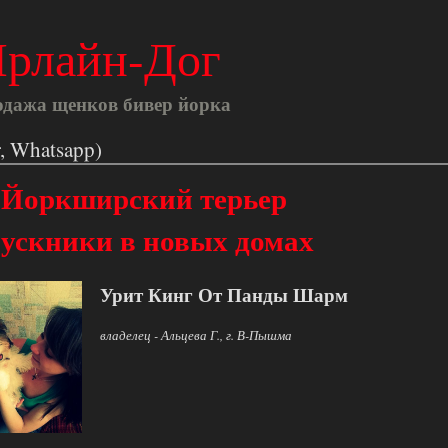
рлайн-Дог
одажа щенков бивер йорка
r, Whatsapp)
 Йоркширский терьер
ускники в новых домах
Урит Кинг От Панды Шарм
владелец - Альцева Г., г. В-Пышма