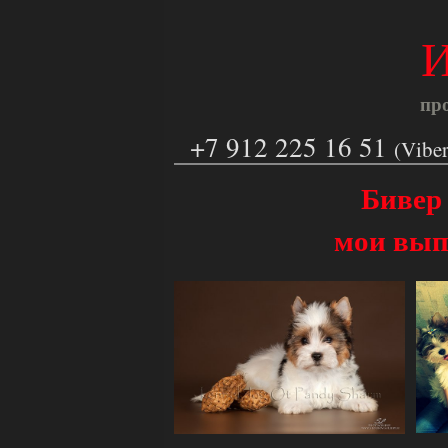
И
пр
+7 912 225 16 51
(Vibe
Бивер
мои вып