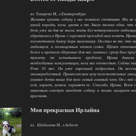
вл. Токарева М., г.Екатеринбург
Желание купить собаку у нас возникло спонтанно. Мы не 
какой породы, пола, цвета и тп. Знали только одно, что
дочь уже ни дня не могла жить без четвероногого любимц
обратились к Ирине с огромной просьбой нам помочь. Ирин
посоветовала бивер йорк мальчишку. Он стал не то, что 
любимцем, а полноценным членом семьи. Щенок отличны
болел и крепкого здоровья (для нас главное), сразу был приу
туалету (не испытывали проблем). Ирина давала
необходимые консультации, вела нас пооностью. Сейчас н
Роне 10 мес. Он уже окрепший подросток. Он весел
жизнерадостный. Приносит нам кучу положительных эмоц
главное дочка наша для него самый главный член. Он с ней 
ест, играет, гуляем, охраняет ее. Спасибо, Ирина. Всем 
знакомым советую заводите собаку и жизнь заиграет н
красками.
Моя прекрасная Ирлайна
вл. Шабалина М., г.Асбест