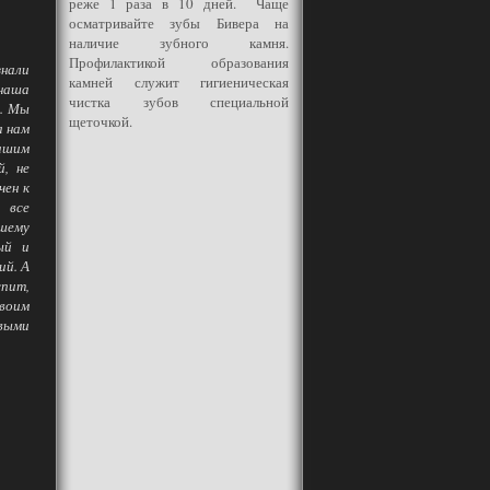
реже 1 раза в 10 дней. Чаще
осматривайте зубы Бивера на
наличие зубного камня.
Профилактикой образования
знали
камней служит гигиеническая
 наша
чистка зубов специальной
а. Мы
щеточкой.
а нам
нашим
й, не
чен к
 все
ашему
ый и
ий. А
спит,
своим
овыми