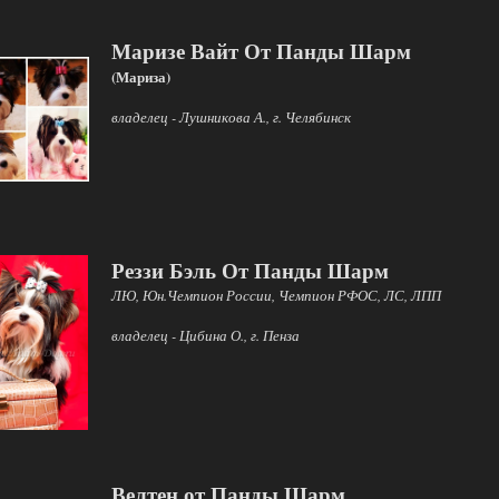
Маризе Вайт От Панды Шарм
(Мариза)
владелец - Лушникова А., г. Челябинск
Реззи Бэль От Панды Шарм
ЛЮ, Юн.Чемпион России, Чемпион РФОС, ЛС, ЛПП
владелец - Цибина О., г. Пенза
Велтен от Панды Шарм