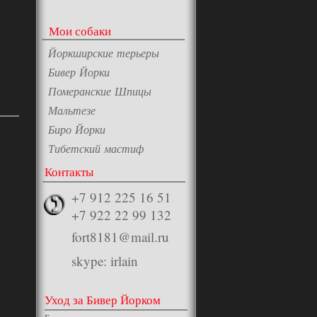
Мои собаки
Йоркширские терьеры
Бивер Йорки
Померанские Шпицы
Мальтезе
Биро Йорки
Тибетский мастиф
Контакты
+7 912 225 16 51
+7 922 22 99 132
fort8181@mail.ru
skype: irlain
Уход за Бивер Йорком