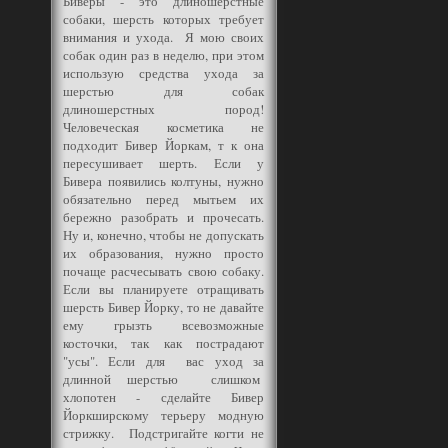
Биверы - это длиношерстные
собаки, шерсть которых требует
внимания и ухода. Я мою своих
собак один раз в неделю, при этом
использую средства ухода за
шерстью для собак
длиношерстных пород!
Человеческая косметика не
подходит Бивер Йоркам, т к она
пересушивает шерть. Если у
Бивера появились колтуны, нужно
обязательно перед мытьем их
бережно разобрать и прочесать.
Ну и, конечно, чтобы не допускать
их образования, нужно просто
почаще расчесывать свою собаку.
Если вы планируете отращивать
шерсть Бивер Йорку, то не давайте
ему грызть всевозможные
косточки, так как пострадают
"усы". Если для вас уход за
длинной шерстью слишком
хлопотен - сделайте Бивер
Йоркширскому терьеру модную
стрижку. Подстригайте когти не